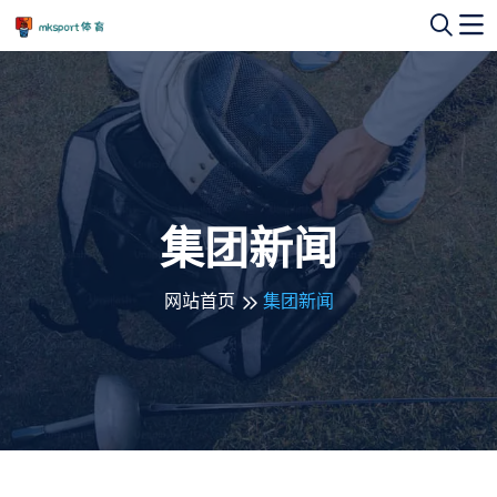
集团新闻
网站首页
集团新闻