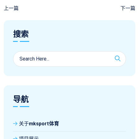
上一篇
下一篇
搜索
导航
关于
mksport体育
项目展示