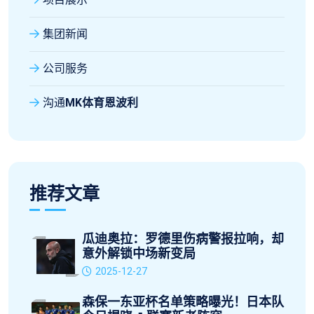
集团新闻
公司服务
沟通
MK体育恩波利
推荐文章
瓜迪奥拉：罗德里伤病警报拉响，却
意外解锁中场新变局
2025-12-27
森保一东亚杯名单策略曝光！日本队