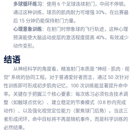
多球循环练习
：使用 6 个足球连续射门，中间不停顿。
通过这种训练，球员的肌肉耐力可增强 30%，在比赛最
后 15 分钟仍能保持射门力量。
心理意象训练
：在射门时想象球的飞行轨迹，这种心理
预演能使大脑运动皮层的激活程度提高 40%，有效减少
动作变形。
结语
从神经科学的角度看，精准射门本质是 "神经 - 肌肉 - 视
觉" 系统的协同工程。对于普通爱好者而言，通过 50 次针对
性训练即可形成初步肌肉记忆，100 次训练能显著提升命中
率。关键在于把握三个核心要素：每次练习必须包含技术调
整（如触球点优化）、建立稳定的节奏模式（0.8 秒内完成
动作）、以及强化视觉定位能力（聚焦球门后角）。当这三
者形成闭环，命中目标将不再是随机事件，而是科学训练的
必然结果。