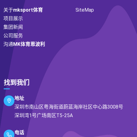
关于
mksport体育
SiteMap
项目展示
集团新闻
公司服务
沟通
MK体育恩波利
找到我们
地址
深圳市南山区粤海街道蔚蓝海岸社区中心路3008号
深圳湾1号广场南区T5-25A
电话