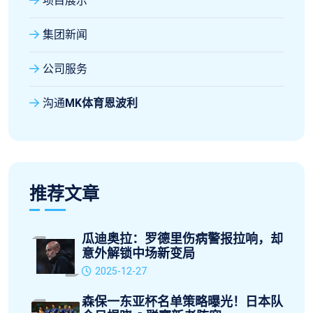
项目展示
集团新闻
公司服务
沟通
MK体育恩波利
推荐文章
瓜迪奥拉：罗德里伤病警报拉响，却
意外解锁中场新变局
2025-12-27
森保一东亚杯名单策略曝光！日本队