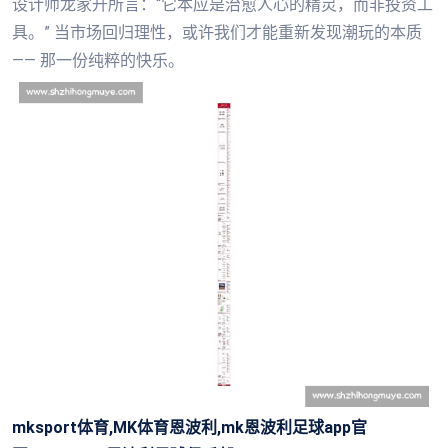
设计师龙家升所言：“它本应是治愈人心的精灵，而非投资工
具。” 当市场回归理性，或许我们才能重新发现潮玩的本质
—— 那一份纯粹的快乐。
mksport体育,MK体育恩波利,mk恩波利足球app官