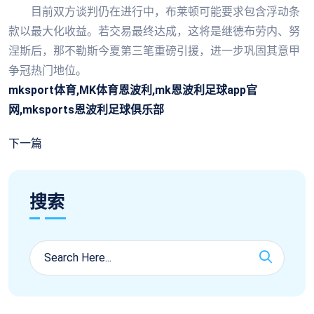
目前双方谈判仍在进行中，布莱顿可能要求包含浮动条
款以最大化收益。若交易最终达成，这将是继德布劳内、努
涅斯后，那不勒斯今夏第三笔重磅引援，进一步巩固其意甲
争冠热门地位。
mksport体育,MK体育恩波利,mk恩波利足球app官
网,mksports恩波利足球俱乐部
下一篇
搜索