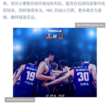
季。而长沙勇胜在经历首战失利后，能否在后续四连客中找
回状态，同样值得关注。NBL 的战火已燃，更多悬念与激
情，静待球迷见证。