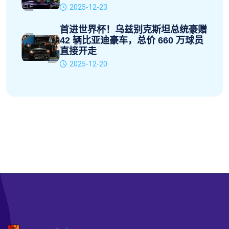
2025-12-23
首进世界杯！乌兹别克斯坦总统豪赠
42 辆比亚迪豪车，总价 660 万球员
直接开走
2025-12-20