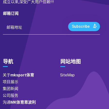
成立以来,深受广大用户信赖!!!
邮箱订阅
Subscribe
导航
网站地图
关于
mksport体育
SiteMap
项目展示
集团新闻
公司服务
沟通
MK体育恩波利