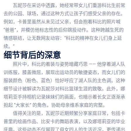
瓦妮莎在采访中透露，她经常带女儿们重游科比生前常
去的公园、球场，通过这种方式让孩子们感受父亲的存在。
例如，卡普里虽然从未见过父亲，但会抱着科比的照片喊
“爸爸”，并模仿他标志性的后仰跳投动作。这种跨越生死的
情感联结，让无数网友动容：“科比的精神在女儿们身上延
续。”
细节背后的深意
照片中，科比的着装与姿势暗藏巧思 —— 他穿着湖人队
训练服，膝盖微屈，展现出运动员的敏捷姿态，而女儿们的
服装颜色（粉色、蓝色）恰好呼应了湖人队的主色调。这种
细节设计被解读为瓦妮莎对科比篮球生涯的致敬。此外，娜
塔莉亚手持相机记录妹妹们的画面，也暗示着长女正逐渐承
担起 “大家长” 的角色，协助母亲维系家庭的完整。
值得关注的是，瓦妮莎近期频繁分享家庭日常，包括卡
普里的绘画作品、比安卡的舞蹈表演，以及娜塔莉亚的毕业
庆典。这些动态不仅展现了母女四人的生活近况，更传递出