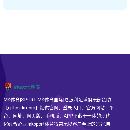
MK体育|SPORT-MK体育国际|恩波利足球俱乐部赞助
【njthelalu.com】提供官网、登录入口、官方网站、平
台、网址、网页版、手机版、APP下载于一体的现代
化综合企业,mksport体育将秉承以客户至上的宗旨,自