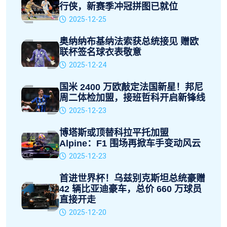
行侠，新赛季冲冠拼图已就位
2025-12-25
奥纳纳布基纳法索获总统接见 赠欧
联杯签名球衣表敬意
2025-12-24
国米 2400 万欧敲定法国新星！邦尼
周二体检加盟，接班哲科开启新锋线
2025-12-23
博塔斯或顶替科拉平托加盟
Alpine：F1 围场再掀车手变动风云
2025-12-23
首进世界杯！乌兹别克斯坦总统豪赠
42 辆比亚迪豪车，总价 660 万球员
直接开走
2025-12-20