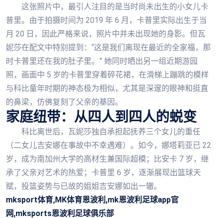
这张照片中，最引人注目的是当时尚未出生的小女儿卡
普里。由于拍摄时间为 2019 年 6 月，卡普里实际出生于当
月 20 日，因此严格来说，照片中并未出现她的身影。但瓦
妮莎在配文中特别提到：“这是我们离现在最近的全家福，那
时卡普里还在我的肚子里。” 她同时晒出另一组近期游园
照，画面中 5 岁的卡普里穿着碎花裙，在滑梯上蹦跳的模样
与科比童年时期的神态极为相似，尤其是深邃的眼神和挺直
的鼻梁，仿佛复刻了父亲的基因。
家庭纽带：从四人到四人的蜕变
科比离世后，瓦妮莎独自承担起抚养三个女儿的重任
（二女儿吉安娜在事故中不幸遇难）。如今，娜塔莉亚已 22
岁，成为南加州大学的高材生兼国际超模；比安卡 7 岁，继
承了父亲对艺术的热爱；卡普里 6 岁，逐渐展现出篮球天
赋，投篮姿势与已故的姐姐吉安娜如出一辙。
mksport体育,MK体育恩波利,mk恩波利足球app官
网,mksports恩波利足球俱乐部