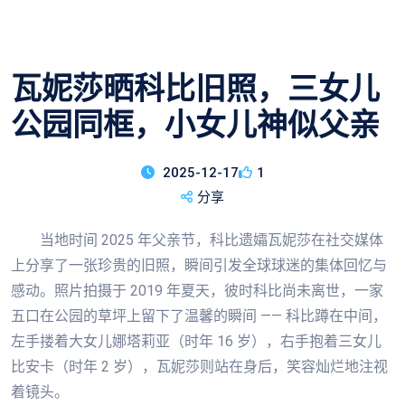
瓦妮莎晒科比旧照，三女儿
公园同框，小女儿神似父亲
2025-12-17
1
分享
当地时间 2025 年父亲节，科比遗孀瓦妮莎在社交媒体
上分享了一张珍贵的旧照，瞬间引发全球球迷的集体回忆与
感动。照片拍摄于 2019 年夏天，彼时科比尚未离世，一家
五口在公园的草坪上留下了温馨的瞬间 —— 科比蹲在中间，
左手搂着大女儿娜塔莉亚（时年 16 岁），右手抱着三女儿
比安卡（时年 2 岁），瓦妮莎则站在身后，笑容灿烂地注视
着镜头。