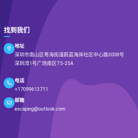
找到我们
地址
深圳市南山区粤海街道蔚蓝海岸社区中心路3008号
深圳湾1号广场南区T5-25A
电话
+17099613711
邮箱
escaping@outlook.com